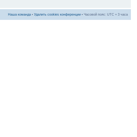
Наша команда
•
Удалить cookies конференции
• Часовой пояс: UTC + 3 часа