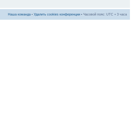
Наша команда
•
Удалить cookies конференции
• Часовой пояс: UTC + 3 часа