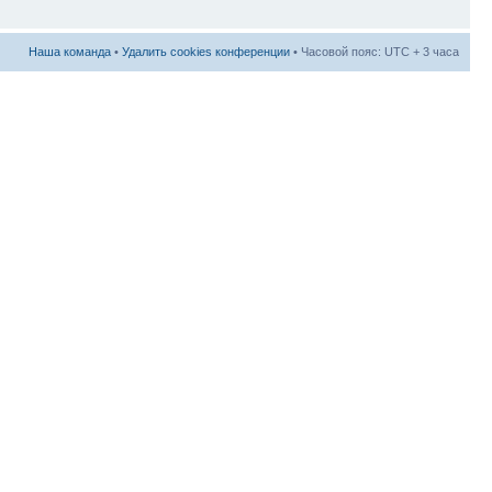
Наша команда
•
Удалить cookies конференции
• Часовой пояс: UTC + 3 часа