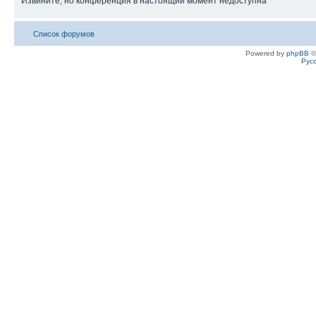
Извините, но конференция в настоящий момент недоступна
Список форумов
Powered by
phpBB
©
Рус