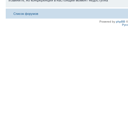
Извините, но конференция в настоящий момент недоступна
Список форумов
Powered by
phpBB
©
Рус