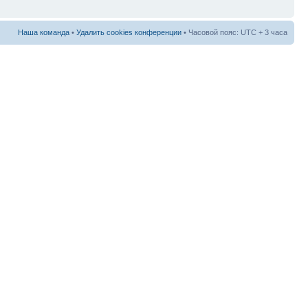
Наша команда
•
Удалить cookies конференции
• Часовой пояс: UTC + 3 часа