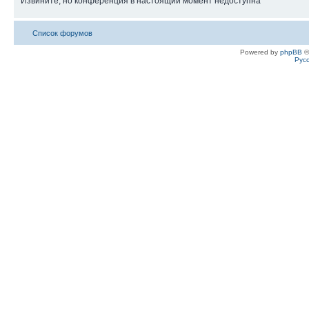
Извините, но конференция в настоящий момент недоступна
Список форумов
Powered by
phpBB
©
Рус