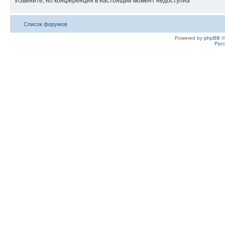
Извините, но конференция в настоящий момент недоступна
Список форумов
Powered by
phpBB
©
Рус