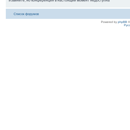
Извините, но конференция в настоящий момент недоступна
Список форумов
Powered by
phpBB
©
Рус