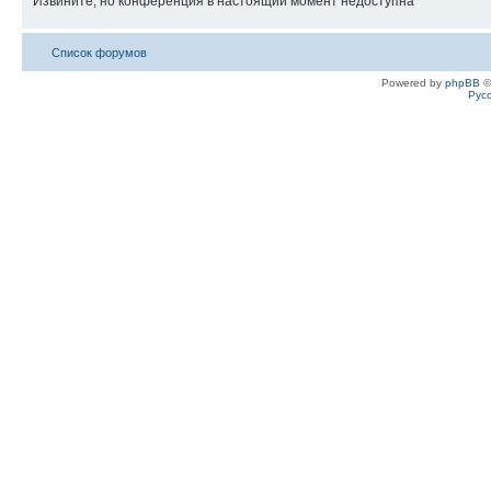
Извините, но конференция в настоящий момент недоступна
Список форумов
Powered by
phpBB
©
Рус