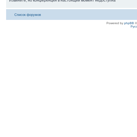
Извините, но конференция в настоящий момент недоступна
Список форумов
Powered by
phpBB
©
Рус