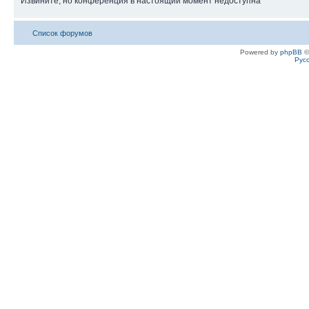
Извините, но конференция в настоящий момент недоступна
Список форумов
Powered by
phpBB
©
Рус