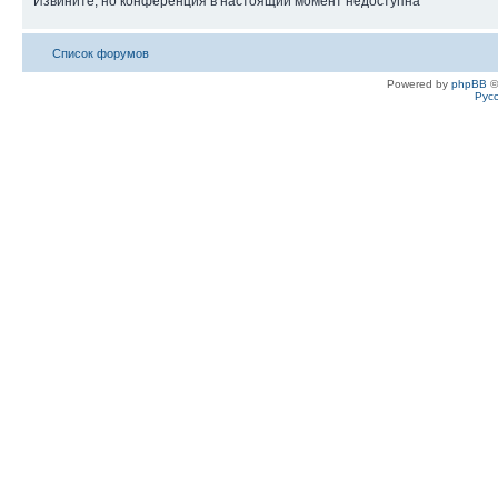
Извините, но конференция в настоящий момент недоступна
Список форумов
Powered by
phpBB
©
Рус