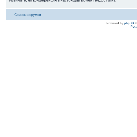
Извините, но конференция в настоящий момент недоступна
Список форумов
Powered by
phpBB
©
Рус