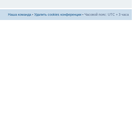
Наша команда
•
Удалить cookies конференции
• Часовой пояс: UTC + 3 часа