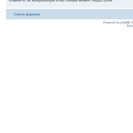
Извините, но конференция в настоящий момент недоступна
Список форумов
Powered by
phpBB
©
Рус