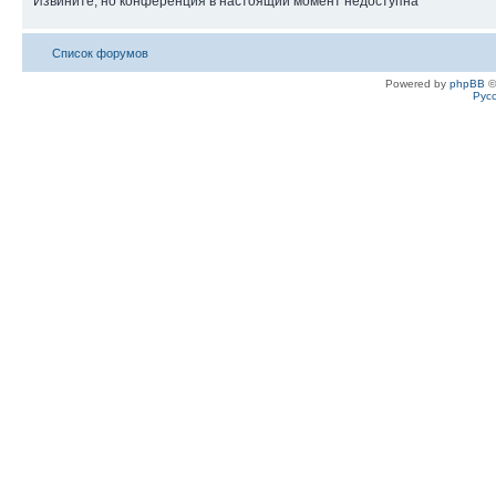
Извините, но конференция в настоящий момент недоступна
Список форумов
Powered by
phpBB
©
Рус