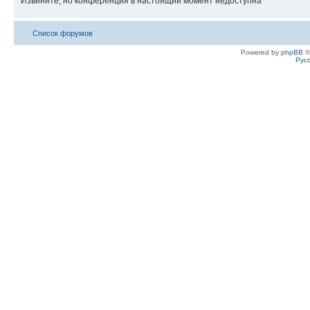
Извините, но конференция в настоящий момент недоступна
Список форумов
Powered by
phpBB
©
Рус