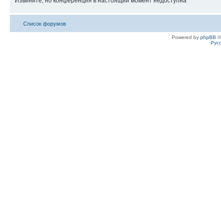
Извините, но конференция в настоящий момент недоступна
Список форумов
Powered by
phpBB
©
Рус