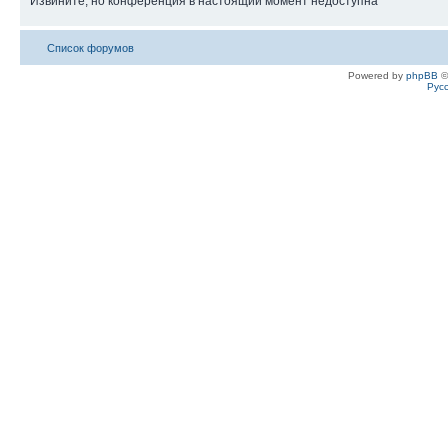
Извините, но конференция в настоящий момент недоступна
Список форумов
Powered by
phpBB
©
Рус