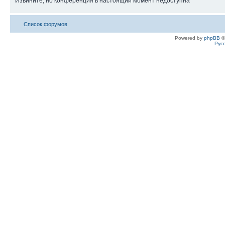
Извините, но конференция в настоящий момент недоступна
Список форумов
Powered by
phpBB
©
Рус