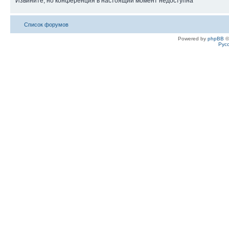
Извините, но конференция в настоящий момент недоступна
Список форумов
Powered by
phpBB
©
Рус