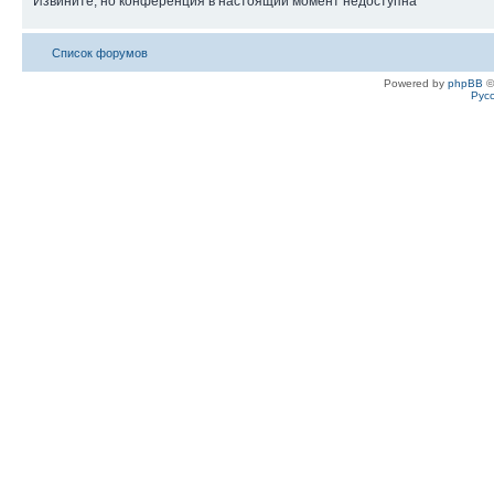
Извините, но конференция в настоящий момент недоступна
Список форумов
Powered by
phpBB
©
Рус