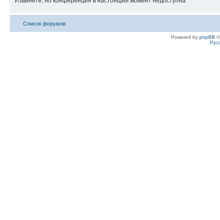
Извините, но конференция в настоящий момент недоступна
Список форумов
Powered by
phpBB
©
Рус