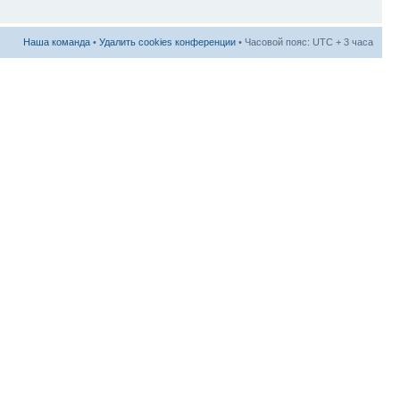
Наша команда
•
Удалить cookies конференции
• Часовой пояс: UTC + 3 часа