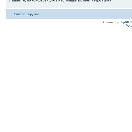
Извините, но конференция в настоящий момент недоступна
Список форумов
Powered by
phpBB
©
Рус