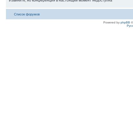
Извините, но конференция в настоящий момент недоступна
Список форумов
Powered by
phpBB
©
Рус