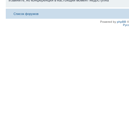
Извините, но конференция в настоящий момент недоступна
Список форумов
Powered by
phpBB
©
Рус