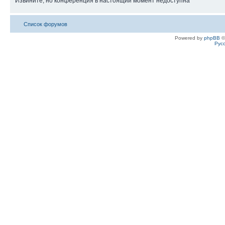
Извините, но конференция в настоящий момент недоступна
Список форумов
Powered by
phpBB
©
Рус